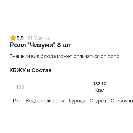
9,9
91 Оценка
Ролл "Чизуми" 8 шт
Внешний вид блюда может отличаться от фото
КБЖУ и Состав
Запеченный ролл
Фруктовый-ролл (6 шт)
"Фантазия" 8 шт
140 г
182,10
250 г
100г
Ккал
459 ₽
249 ₽
- Рис - Водоросли нори - Курица - Огурец - Сливочн
9.9
9.9