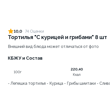
10,0
74 Оценки
Тортилья "С курицей и грибами" 8 шт
Внешний вид блюда может отличаться от фото
КБЖУ и Состав
Запеченный ролл
Фруктовый-ролл (6 шт)
"Фантазия" 8 шт
140 г
220,40
250 г
100г
Ккал
459 ₽
249 ₽
- Лепешка тортилья - Курица - Грибы шиитаки - Слив
9.9
9.9