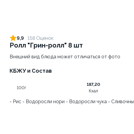
9,9
158 Оценок
Ролл "Грин-ролл" 8 шт
Внешний вид блюда может отличаться от фото
КБЖУ и Состав
Запеченный ролл
Фруктовый-ролл (6 шт)
"Фантазия" 8 шт
140 г
187,20
250 г
100г
Ккал
459 ₽
249 ₽
- Рис - Водоросли нори - Водоросли чука - Сливочны
9.7
9.9