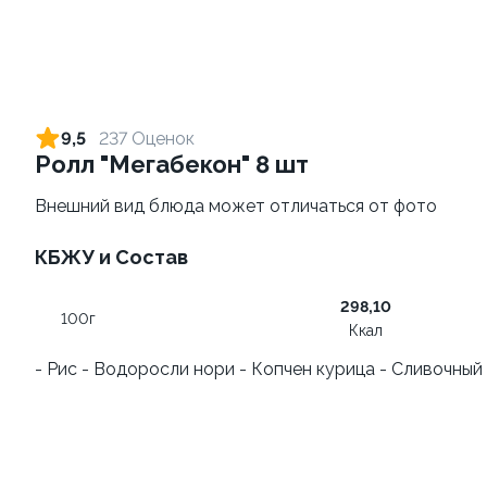
9,5
237 Оценок
Ролл "Мегабекон" 8 шт
Внешний вид блюда может отличаться от фото
КБЖУ и Состав
Запеченный ролл
Фруктовый-ролл (6 шт)
"Фантазия" 8 шт
140 г
298,10
250 г
100г
Ккал
459 ₽
249 ₽
- Рис - Водоросли нори - Копчен курица - Сливочный 
9.9
9.9