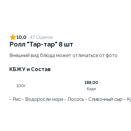
10,0
47 Оценок
Ролл "Тар-тар" 8 шт
Внешний вид блюда может отличаться от фото
КБЖУ и Состав
Запеченный ролл
Фруктовый-ролл (6 шт)
"Фантазия" 8 шт
140 г
188,00
250 г
100г
Ккал
459 ₽
249 ₽
- Рис - Водоросли нори - Лосось - Сливочный сыр - 
9.9
9.9