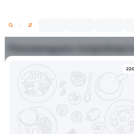
Рекомендуем попробоват
Традиционные
220
9.9
9.8