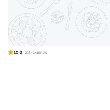
10,0
210 Оценок
Запеченный ролл "Фантазия" 8 шт
Фруктовый-
250 г
140 г
459 ₽
9.7
10