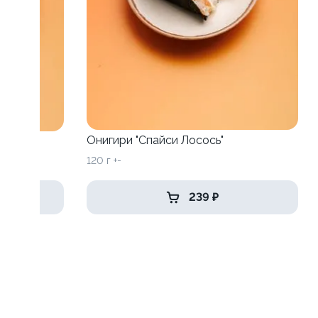
Онигири "Спайси Лосось"
120 г +-
239 ₽