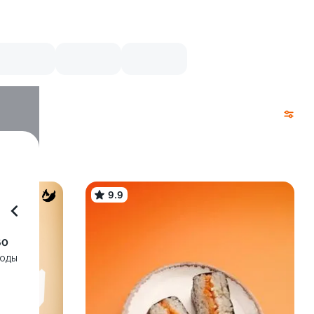
9.9
60
воды