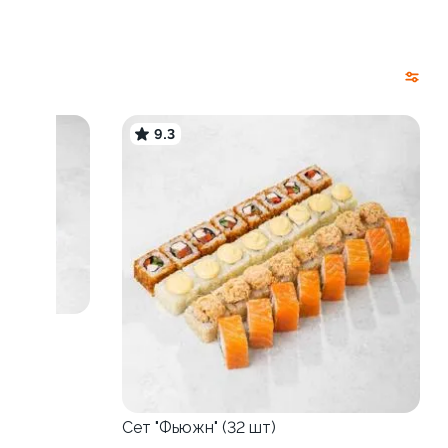
9.3
Сет "Фьюжн" (32 шт)