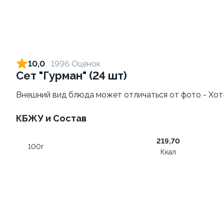
10,0
1996 Оценок
Сет "Гурман" (24 шт)
Внешний вид блюда может отличаться от фото - Хот-
КБЖУ и Состав
Запеченный ролл
Фруктовый-ролл (6 шт)
"Фантазия" 8 шт
140 г
219,70
250 г
100г
Ккал
459 ₽
249 ₽
9.9
9.9