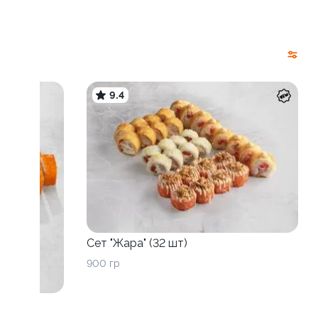
9.4
Сет "Жара" (32 шт)
900 гр