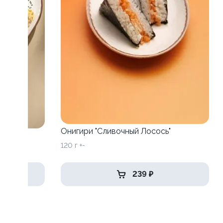
Онигири "Сливочный Лосось"
120 г +-
239 ₽