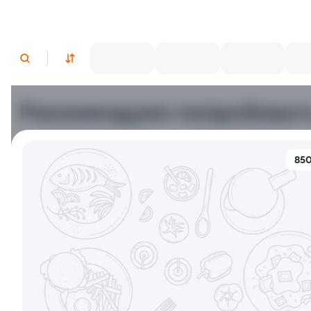
Рекомендуем попробоват
Традиционные
850
10
9.8