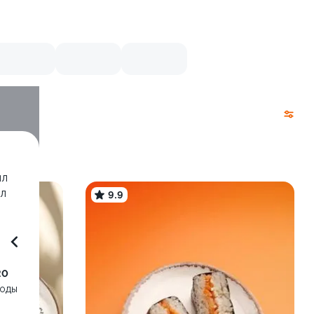
лл
лл
9.9
20
воды