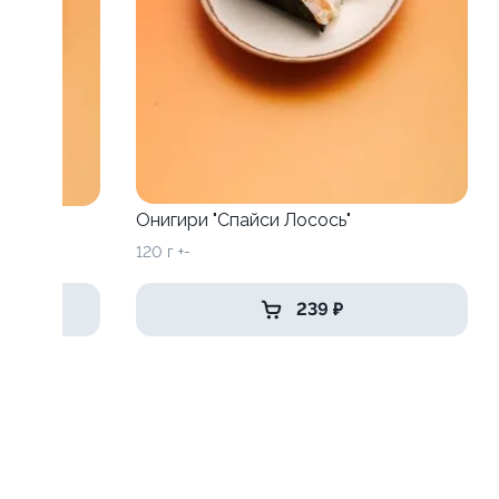
Онигири "Спайси Лосось"
120 г +-
239 ₽