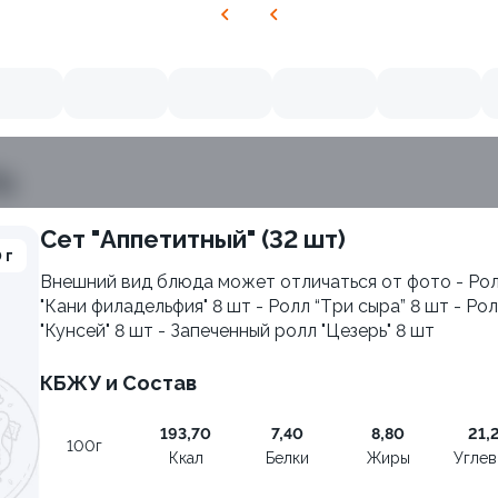
ь
Сет "Аппетитный" (32 шт)
 г
Внешний вид блюда может отличаться от фото - Ро
"Кани филадельфия" 8 шт - Ролл “Tри сыра” 8 шт - Ро
9.7
"Кунсей" 8 шт - Запеченный ролл "Цезерь" 8 шт
КБЖУ и Состав
193,70
7,40
8,80
21,
100г
Ккал
Белки
Жиры
Угле