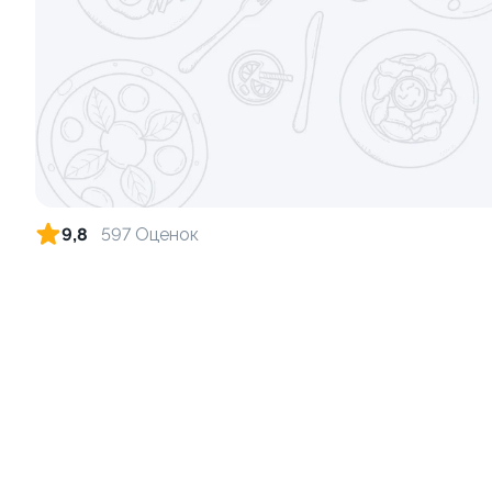
9,8
597 Оценок
Запеченный ролл "Фантазия" 8 шт
Фруктовый-
250 г
140 г
459 ₽
9.9
10