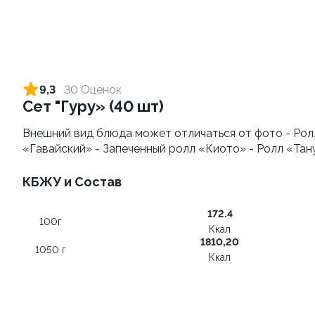
9,3
30 Оценок
Сет "Гуру» (40 шт)
Внешний вид блюда может отличаться от фото - Рол
«Гавайский» - Запеченный ролл «Киото» - Ролл «Тан
Запеченный ролл
Фруктовый-ролл (6 шт)
КБЖУ и Состав
"Фантазия" 8 шт
140 г
250 г
172.4
100г
Ккал
459 ₽
249 ₽
1810,20
1050 г
Ккал
9.9
9.9